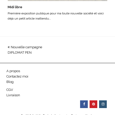
Midi libre
Première exposition publique pour ma toute nouvelle société et voici
déjà un petit article inattendu…
previous
Nouvelle campagne
DIPLOMAT PEN
post:
A propos
Contactez moi
Blog
CGV
Livraison
facebook
pinterest
instag